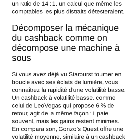
un ratio de 14 : 1, un calcul que même les
comptables les plus distraits détesteraient.
Décomposer la mécanique
du cashback comme on
décompose une machine à
sous
Si vous avez déjà vu Starburst tourner en
boucle avec ses éclats de lumière, vous
connaîtrez la rapidité d’une volatilité basse.
Un cashback à volatilité basse, comme
celui de LeoVegas qui propose 6 % de
retour, agit de la même façon : il paie
souvent, mais les gains restent minimes.
En comparaison, Gonzo’s Quest offre une
volatilité moyenne, similaire à un cashback