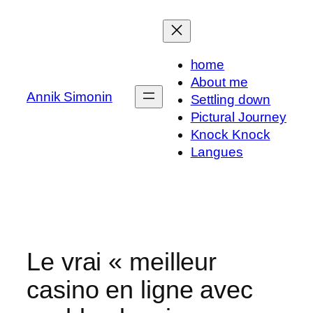
Aller
au
contenu
home
About me
Annik Simonin
Settling down
Pictural Journey
Knock Knock
Langues
Le vrai « meilleur
casino en ligne avec