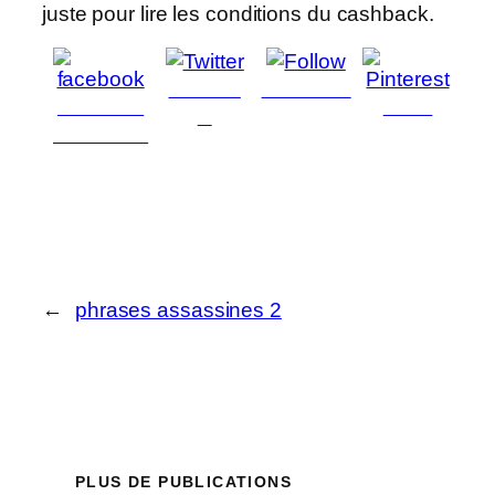
juste pour lire les conditions du cashback.
Post on
Follow us
Share on
Save
X
Facebook
←
phrases assassines 2
PLUS DE PUBLICATIONS