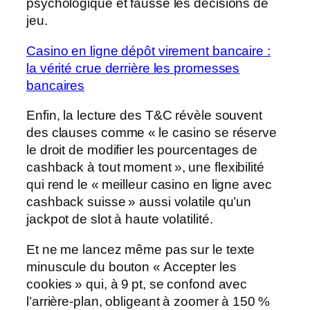
psychologique et fausse les décisions de
jeu.
Casino en ligne dépôt virement bancaire :
la vérité crue derrière les promesses
bancaires
Enfin, la lecture des T&C révèle souvent
des clauses comme « le casino se réserve
le droit de modifier les pourcentages de
cashback à tout moment », une flexibilité
qui rend le « meilleur casino en ligne avec
cashback suisse » aussi volatile qu’un
jackpot de slot à haute volatilité.
Et ne me lancez même pas sur le texte
minuscule du bouton « Accepter les
cookies » qui, à 9 pt, se confond avec
l’arrière‑plan, obligeant à zoomer à 150 %