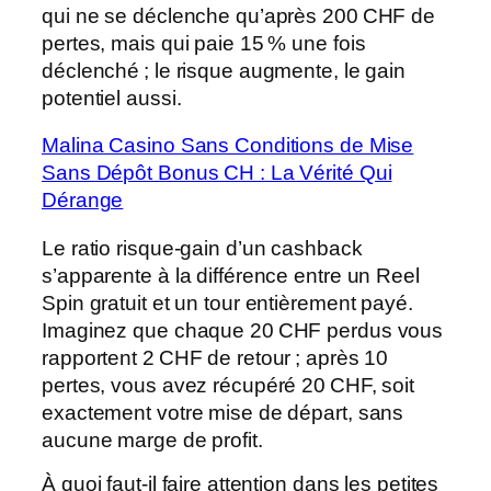
qui ne se déclenche qu’après 200 CHF de
pertes, mais qui paie 15 % une fois
déclenché ; le risque augmente, le gain
potentiel aussi.
Malina Casino Sans Conditions de Mise
Sans Dépôt Bonus CH : La Vérité Qui
Dérange
Le ratio risque‑gain d’un cashback
s’apparente à la différence entre un Reel
Spin gratuit et un tour entièrement payé.
Imaginez que chaque 20 CHF perdus vous
rapportent 2 CHF de retour ; après 10
pertes, vous avez récupéré 20 CHF, soit
exactement votre mise de départ, sans
aucune marge de profit.
À quoi faut‑il faire attention dans les petites