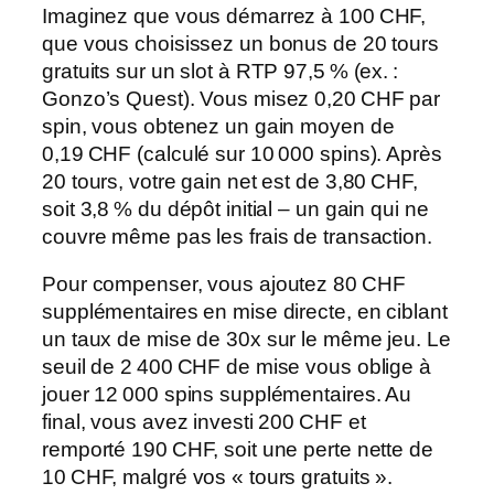
Imaginez que vous démarrez à 100 CHF,
que vous choisissez un bonus de 20 tours
gratuits sur un slot à RTP 97,5 % (ex. :
Gonzo’s Quest). Vous misez 0,20 CHF par
spin, vous obtenez un gain moyen de
0,19 CHF (calculé sur 10 000 spins). Après
20 tours, votre gain net est de 3,80 CHF,
soit 3,8 % du dépôt initial – un gain qui ne
couvre même pas les frais de transaction.
Pour compenser, vous ajoutez 80 CHF
supplémentaires en mise directe, en ciblant
un taux de mise de 30x sur le même jeu. Le
seuil de 2 400 CHF de mise vous oblige à
jouer 12 000 spins supplémentaires. Au
final, vous avez investi 200 CHF et
remporté 190 CHF, soit une perte nette de
10 CHF, malgré vos « tours gratuits ».