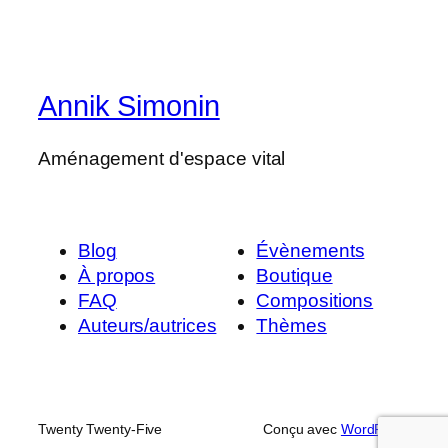
Annik Simonin
Aménagement d'espace vital
Blog
Évènements
À propos
Boutique
FAQ
Compositions
Auteurs/autrices
Thèmes
Twenty Twenty-Five
Conçu avec
WordPress