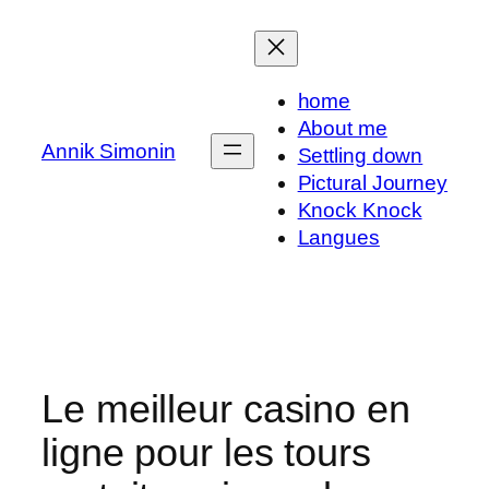
Aller
au
contenu
home
About me
Annik Simonin
Settling down
Pictural Journey
Knock Knock
Langues
Le meilleur casino en
ligne pour les tours