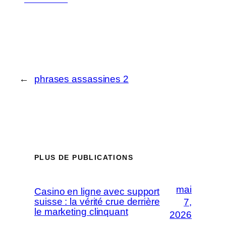
←
phrases assassines 2
PLUS DE PUBLICATIONS
mai
Casino en ligne avec support
suisse : la vérité crue derrière
7,
le marketing clinquant
2026