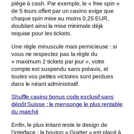
piège à cash. Par exemple, le « free spin »
de 5 tours offert par un casino exige que
chaque spin mise au moins 0,25 EUR,
doublant ainsi la mise minimale déjà
requise pour les tickets.
Une règle minuscule mais pernicieuse : si
vous ne respectez pas la règle du
« maximum 2 tickets par jour », votre
compte est suspendu sans préavis, et
toutes vos petites victoires sont perdues
dans le néant administratif.
Shuffle casino bonus code exclusif sans
dépôt Suisse : le mensonge le plus rentable
du marché
Enfin, le plus irritant reste le design de
l’interface : le bouton « Gratter » est placé à