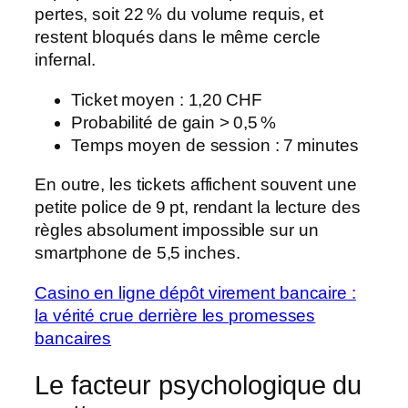
pertes, soit 22 % du volume requis, et
restent bloqués dans le même cercle
infernal.
Ticket moyen : 1,20 CHF
Probabilité de gain > 0,5 %
Temps moyen de session : 7 minutes
En outre, les tickets affichent souvent une
petite police de 9 pt, rendant la lecture des
règles absolument impossible sur un
smartphone de 5,5 inches.
Casino en ligne dépôt virement bancaire :
la vérité crue derrière les promesses
bancaires
Le facteur psychologique du