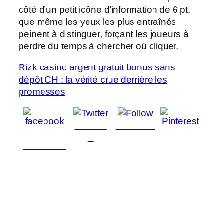
côté d’un petit icône d’information de 6 pt,
que même les yeux les plus entraînés
peinent à distinguer, forçant les joueurs à
perdre du temps à chercher où cliquer.
Rizk casino argent gratuit bonus sans
dépôt CH : la vérité crue derrière les
promesses
Post on
Follow us
Share on
Save
X
Facebook