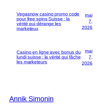
Vegasnow casino promo code
mai
pour free spins Suisse : la
7,
vérité qui dérange les
2026
marketeux
mai
Casino en ligne avec bonus du
lundi suisse : la vérité qui fâche
7,
les marketeurs
2026
Annik Simonin