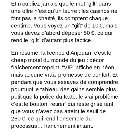
Et n’oubliez jamais que le mot “gift” dans
une offre n’est qu’un leurre : les casinos ne
font pas la charité, ils comptent chaque
centime. Vous voyez un “gift” de 10 €, mais
vous devez d’abord déposer 50 €, ce qui
rend le “gift” d’autant plus factice.
En résumé, la licence d’Anjouan, c’est le
cheap motel du monde du jeu : décor
fraîchement repeint, “VIP” affiché en néon,
mais aucune vraie promesse de confort. Et
pendant que vous essayez de comprendre
pourquoi le tableau des gains semble plus
petit que la police du texte, le vrai problème,
c’est le bouton “retirer” qui reste grisé tant
que vous n’avez pas atteint le seuil de
250 €, ce qui rend l’ensemble du
processus… franchement irritant.