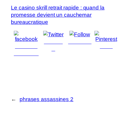
Le casino skrill retrait rapide : quand la
promesse devient un cauchemar
bureaucratique
Post on
Follow us
Share on
Save
X
Facebook
←
phrases assassines 2