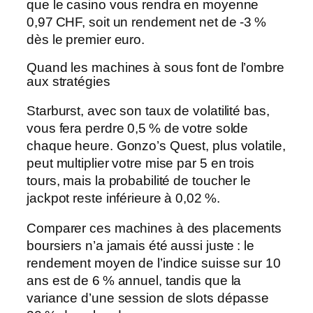
que le casino vous rendra en moyenne
0,97 CHF, soit un rendement net de -3 %
dès le premier euro.
Quand les machines à sous font de l’ombre
aux stratégies
Starburst, avec son taux de volatilité bas,
vous fera perdre 0,5 % de votre solde
chaque heure. Gonzo’s Quest, plus volatile,
peut multiplier votre mise par 5 en trois
tours, mais la probabilité de toucher le
jackpot reste inférieure à 0,02 %.
Comparer ces machines à des placements
boursiers n’a jamais été aussi juste : le
rendement moyen de l’indice suisse sur 10
ans est de 6 % annuel, tandis que la
variance d’une session de slots dépasse