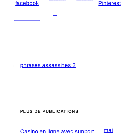
Post on
Follow us
Share on
Save
X
Facebook
←
phrases assassines 2
PLUS DE PUBLICATIONS
mai
Casino en ligne avec support