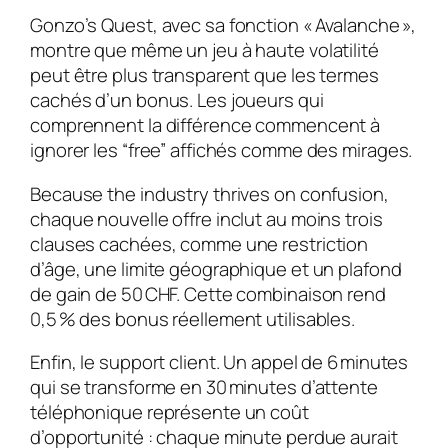
Gonzo’s Quest, avec sa fonction « Avalanche »,
montre que même un jeu à haute volatilité
peut être plus transparent que les termes
cachés d’un bonus. Les joueurs qui
comprennent la différence commencent à
ignorer les “free” affichés comme des mirages.
Because the industry thrives on confusion,
chaque nouvelle offre inclut au moins trois
clauses cachées, comme une restriction
d’âge, une limite géographique et un plafond
de gain de 50 CHF. Cette combinaison rend
0,5 % des bonus réellement utilisables.
Enfin, le support client. Un appel de 6 minutes
qui se transforme en 30 minutes d’attente
téléphonique représente un coût
d’opportunité : chaque minute perdue aurait