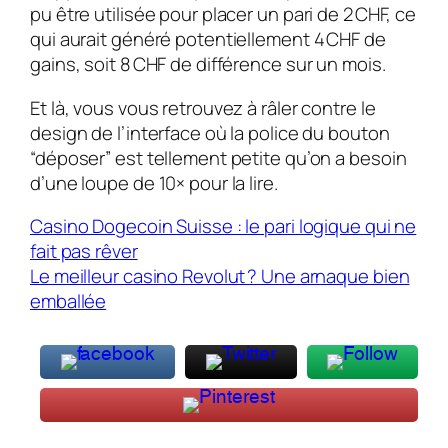
pu être utilisée pour placer un pari de 2 CHF, ce
qui aurait généré potentiellement 4 CHF de
gains, soit 8 CHF de différence sur un mois.
Et là, vous vous retrouvez à râler contre le
design de l’interface où la police du bouton
“déposer” est tellement petite qu’on a besoin
d’une loupe de 10× pour la lire.
Casino Dogecoin Suisse : le pari logique qui ne
fait pas rêver
Le meilleur casino Revolut ? Une arnaque bien
emballée