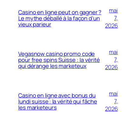
mai
Casino en ligne peut on gagner ?
7,
Le mythe déballé à la façon d’un
vieux parieur
2026
mai
Vegasnow casino promo code
7,
pour free spins Suisse : la vérité
qui dérange les marketeux
2026
mai
Casino en ligne avec bonus du
7,
lundi suisse : la vérité qui fâche
les marketeurs
2026