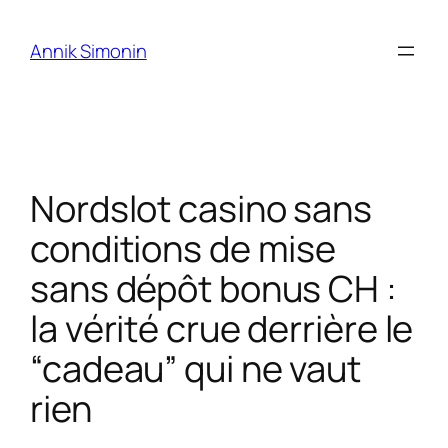
Aller
au
Annik Simonin
contenu
Nordslot casino sans
conditions de mise
sans dépôt bonus CH :
la vérité crue derrière le
“cadeau” qui ne vaut
rien