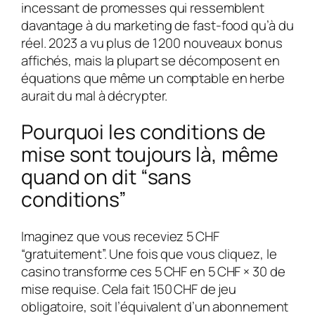
incessant de promesses qui ressemblent
davantage à du marketing de fast-food qu’à du
réel. 2023 a vu plus de 1 200 nouveaux bonus
affichés, mais la plupart se décomposent en
équations que même un comptable en herbe
aurait du mal à décrypter.
Pourquoi les conditions de
mise sont toujours là, même
quand on dit “sans
conditions”
Imaginez que vous receviez 5 CHF
“gratuitement”. Une fois que vous cliquez, le
casino transforme ces 5 CHF en 5 CHF × 30 de
mise requise. Cela fait 150 CHF de jeu
obligatoire, soit l’équivalent d’un abonnement