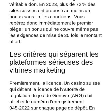
véritable don. En 2023, plus de 72 % des
sites suisses ont proposé au moins un
bonus sans lire les conditions. Vous
repérez donc immédiatement le premier
piège : un bonus qui ne couvre même pas
les exigences de mise de 30 fois le montant
offert.
Les critères qui séparent les
plateformes sérieuses des
vitrines marketing
Premièrement, la licence. Un casino suisse
qui détient la licence de l’Autorité de
régulation du jeu de Genève (ARG) doit
afficher le numéro d’enregistrement
045‑2022 sur chaque page de dépôt. En