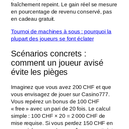
fraîchement repeint. Le gain réel se mesure
en pourcentage de revenu conservé, pas
en cadeau gratuit.
Tournoi de machines à sous : pourquoi la
plupart des joueurs se font éclater
Scénarios concrets :
comment un joueur avisé
évite les pièges
Imaginez que vous avez 200 CHF et que
vous envisagez de jouer sur Casino777.
Vous repérez un bonus de 100 CHF
« free » avec un pari de 20 fois. Le calcul
simple : 100 CHF × 20 = 2 000 CHF de
mise requise. Si vous perdez 150 CHF en