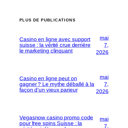
PLUS DE PUBLICATIONS
mai
Casino en ligne avec support
suisse : la vérité crue derrière
7,
le marketing clinquant
2026
mai
Casino en ligne peut on
gagner ? Le mythe déballé à la
7,
façon d’un vieux parieur
2026
Vegasnow casino promo code
mai
pour free spins Suisse : la
7,