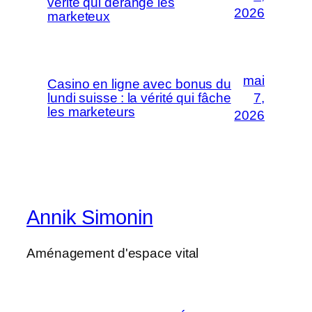
vérité qui dérange les
2026
marketeux
mai
Casino en ligne avec bonus du
lundi suisse : la vérité qui fâche
7,
les marketeurs
2026
Annik Simonin
Aménagement d'espace vital