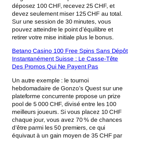
déposez 100 CHF, recevez 25 CHF, et
devez seulement miser 125 CHF au total.
Sur une session de 30 minutes, vous
pouvez atteindre le point d’équilibre et
retirer votre mise initiale plus le bonus.
Betano Casino 100 Free Spins Sans Dépôt
Instantanément Suisse : Le Casse-Tête
Des Promos Qui Ne Payent Pas
Un autre exemple : le tournoi
hebdomadaire de Gonzo’s Quest sur une
plateforme concurrente propose un prize
pool de 5 000 CHF, divisé entre les 100
meilleurs joueurs. Si vous placez 10 CHF
chaque jour, vous avez 70 % de chances
d’être parmi les 50 premiers, ce qui
équivaut à un gain moyen de 35 CHF par