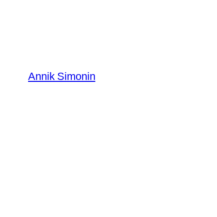
Aller
au
contenu
Annik Simonin