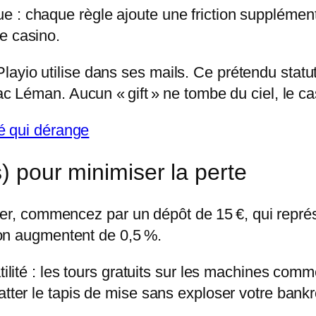
e : chaque règle ajoute une friction suppléme
e casino.
ayio utilise dans ses mails. Ce prétendu statu
ac Léman. Aucun « gift » ne tombe du ciel, le cas
té qui dérange
s) pour minimiser la perte
, commencez par un dépôt de 15 €, qui représe
tion augmentent de 0,5 %.
atilité : les tours gratuits sur les machines co
atter le tapis de mise sans exploser votre bankro