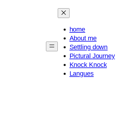
home
About me
Settling down
Pictural Journey
Knock Knock
Langues