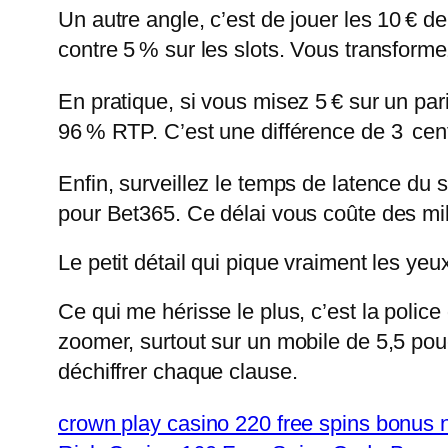
Un autre angle, c’est de jouer les 10 € d
contre 5 % sur les slots. Vous transformez
En pratique, si vous misez 5 € sur un par
96 % RTP. C’est une différence de 3 cen
Enfin, surveillez le temps de latence du 
pour Bet365. Ce délai vous coûte des mil
Le petit détail qui pique vraiment les yeu
Ce qui me hérisse le plus, c’est la police
zoomer, surtout sur un mobile de 5,5 pou
déchiffrer chaque clause.
crown play casino 220 free spins bonus n