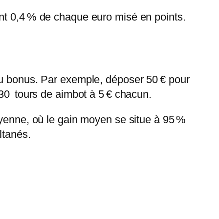
nt 0,4 % de chaque euro misé en points.
du bonus. Par exemple, déposer 50 € pour
 30 tours de aimbot à 5 € chacun.
oyenne, où le gain moyen se situe à 95 %
ltanés.