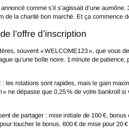
” annoncé comme s’il s’agissait d’une aumône. 3
fum de la charité bon marché. Et ça commence 
l’offre d’inscription
ctères, souvent « WELCOME123 », que vous dev
gue qu’une boîte noire. 1 minute de patience, p
 : les rotations sont rapides, mais le gain ma
on » ne dépasse que 0,25 % de votre bankroll si v
sent de partager : mise initiale de 100 €, bonus
ur toucher le bonus. 600 € de mise pour 20 € n