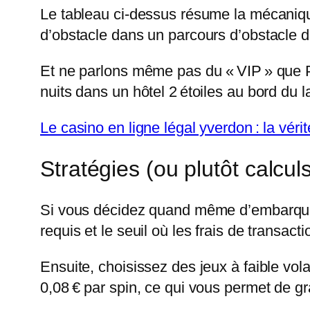
Le tableau ci‑dessus résume la mécaniqu
d’obstacle dans un parcours d’obstacle d
Et ne parlons même pas du « VIP » que Pl
nuits dans un hôtel 2 étoiles au bord du l
Le casino en ligne légal yverdon : la véri
Stratégies (ou plutôt calcul
Si vous décidez quand même d’embarquer
requis et le seuil où les frais de transac
Ensuite, choisissez des jeux à faible vol
0,08 € par spin, ce qui vous permet de gr