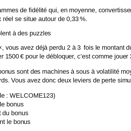
ammes de fidélité qui, en moyenne, convertisse
x réel se situe autour de 0,33 %.
lent à des puzzles
×, vous avez déjà perdu 2 à 3 fois le montant 
ser 1500 € pour le débloquer, c’est comme jouer
u bonus sont des machines à sous à volatilité m
ards. Vous avez donc deux leviers de perte simu
mple : WELCOME123)
 le bonus
t du bonus
nt le bonus