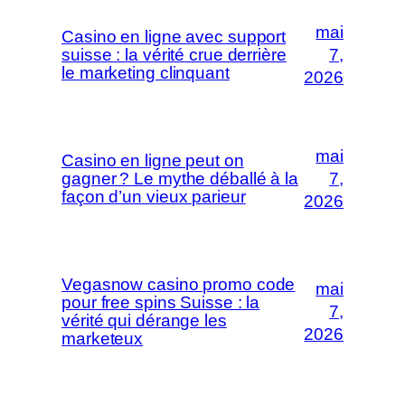
mai
Casino en ligne avec support
suisse : la vérité crue derrière
7,
le marketing clinquant
2026
mai
Casino en ligne peut on
gagner ? Le mythe déballé à la
7,
façon d’un vieux parieur
2026
Vegasnow casino promo code
mai
pour free spins Suisse : la
7,
vérité qui dérange les
2026
marketeux