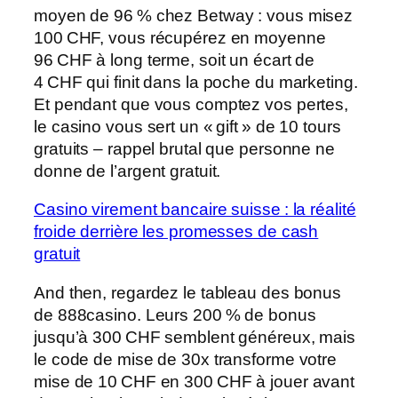
moyen de 96 % chez Betway : vous misez
100 CHF, vous récupérez en moyenne
96 CHF à long terme, soit un écart de
4 CHF qui finit dans la poche du marketing.
Et pendant que vous comptez vos pertes,
le casino vous sert un « gift » de 10 tours
gratuits – rappel brutal que personne ne
donne de l’argent gratuit.
Casino virement bancaire suisse : la réalité
froide derrière les promesses de cash
gratuit
And then, regardez le tableau des bonus
de 888casino. Leurs 200 % de bonus
jusqu’à 300 CHF semblent généreux, mais
le code de mise de 30x transforme votre
mise de 10 CHF en 300 CHF à jouer avant