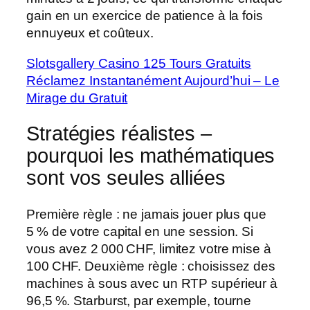
gain en un exercice de patience à la fois
ennuyeux et coûteux.
Slotsgallery Casino 125 Tours Gratuits
Réclamez Instantanément Aujourd’hui – Le
Mirage du Gratuit
Stratégies réalistes –
pourquoi les mathématiques
sont vos seules alliées
Première règle : ne jamais jouer plus que
5 % de votre capital en une session. Si
vous avez 2 000 CHF, limitez votre mise à
100 CHF. Deuxième règle : choisissez des
machines à sous avec un RTP supérieur à
96,5 %. Starburst, par exemple, tourne