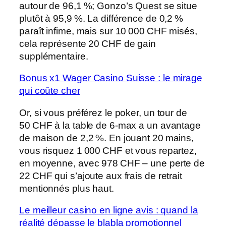
autour de 96,1 %; Gonzo’s Quest se situe
plutôt à 95,9 %. La différence de 0,2 %
paraît infime, mais sur 10 000 CHF misés,
cela représente 20 CHF de gain
supplémentaire.
Bonus x1 Wager Casino Suisse : le mirage
qui coûte cher
Or, si vous préférez le poker, un tour de
50 CHF à la table de 6‑max a un avantage
de maison de 2,2 %. En jouant 20 mains,
vous risquez 1 000 CHF et vous repartez,
en moyenne, avec 978 CHF – une perte de
22 CHF qui s’ajoute aux frais de retrait
mentionnés plus haut.
Le meilleur casino en ligne avis : quand la
réalité dépasse le blabla promotionnel