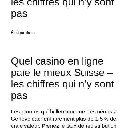
les chiffres qui n’y sont
pas
Écrit par
dans
Quel casino en ligne
paie le mieux Suisse –
les chiffres qui n’y sont
pas
Les promos qui brillent comme des néons à
Genève cachent rarement plus de 1,5 % de
vraie valeur. Prenez le taux de redistribution