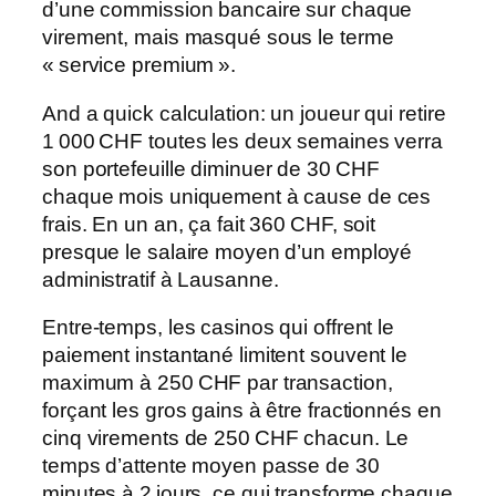
d’une commission bancaire sur chaque
virement, mais masqué sous le terme
« service premium ».
And a quick calculation: un joueur qui retire
1 000 CHF toutes les deux semaines verra
son portefeuille diminuer de 30 CHF
chaque mois uniquement à cause de ces
frais. En un an, ça fait 360 CHF, soit
presque le salaire moyen d’un employé
administratif à Lausanne.
Entre-temps, les casinos qui offrent le
paiement instantané limitent souvent le
maximum à 250 CHF par transaction,
forçant les gros gains à être fractionnés en
cinq virements de 250 CHF chacun. Le
temps d’attente moyen passe de 30
minutes à 2 jours, ce qui transforme chaque