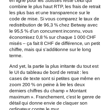
en ligne pour les Suisses reste celui qui
combine le plus haut RTP, les frais de retrait
les plus bas et une transparence sur le
code de mise. Si vous comparez le taux de
redistribution de 96,3 % chez Betway avec
le 95,5 % d’un concurrent inconnu, vous
économisez 0,8 % sur chaque 1 000 CHF
misés – ça fait 8 CHF de différence, un petit
chiffre, mais qui s’additionne sur le long
terme.
And yet, la partie la plus irritante du tout est
le UI du tableau de bord de retrait : les
cases de texte sont si petites que même en
zoom 200 % on peine à lire les deux
derniers chiffres du champ « Montant
maximum ». Franchement, c’est le genre de
détail qui donne envie de claquer son
ordinateur contre le mur.