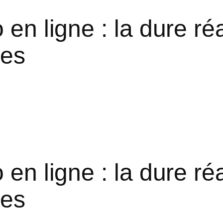
 en ligne : la dure réa
tes
 en ligne : la dure réa
tes