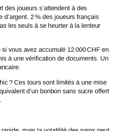
t des joueurs s’attendent à des
te d’argent. 2 % des joueurs français
s les seuls à se heurter à la lenteur
ue si vous avez accumulé 12 000 CHF en
mis à une vérification de documents. Un
ancaire.
 hic ? Ces tours sont limités à une mise
quivalent d’un bonbon sans sucre offert
.
pide, mais la volatilité des gains peut