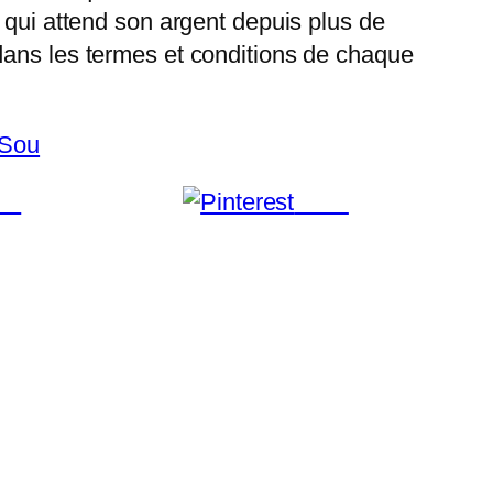
 qui attend son argent depuis plus de
dans les termes et conditions de chaque
 Sou
us
Save