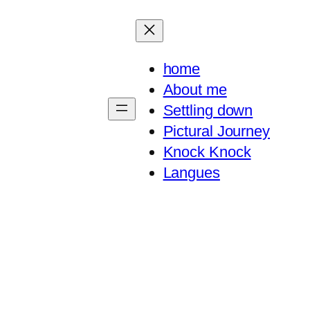
home
About me
Settling down
Pictural Journey
Knock Knock
Langues