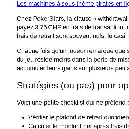
Les machines à sous thème pirates en lig
Chez PokerStars, la clause « withdrawal 
payez 3,75 CHF en frais de transaction, c
frais de retrait sont souvent nuls, le ca
Chaque fois qu’un joueur remarque que so
du jeu réside moins dans la perte de mis
accumuler leurs gains sur plusieurs petit
Stratégies (ou pas) pour opt
Voici une petite checklist qui ne prétend 
Vérifier le plafond de retrait quotid
Calculer le montant net après frais 