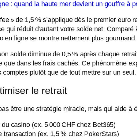
ne : quand la haute mer devient un gouffre à pr
fee » de 1,5 % s’applique dès le premier euro 
e qui réduit d’autant votre solde net. Comparé 
sino en ligne se montre nettement plus gourmand.
n solde diminue de 0,5 % après chaque retrait,
e que dans les frais cachés. Ce phénomène expl
s comptes plutôt que de tout mettre sur un seul.
imiser le retrait
pas être une stratégie miracle, mais qui aide à 
ien du casino (ex. 5 000 CHF chez Bet365)
de transaction (ex. 1,5 % chez PokerStars)