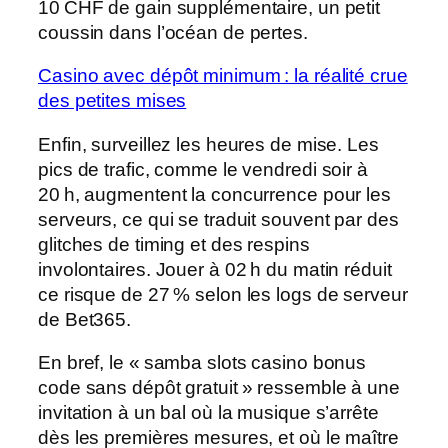
10 CHF de gain supplémentaire, un petit
coussin dans l’océan de pertes.
Casino avec dépôt minimum : la réalité crue
des petites mises
Enfin, surveillez les heures de mise. Les
pics de trafic, comme le vendredi soir à
20 h, augmentent la concurrence pour les
serveurs, ce qui se traduit souvent par des
glitches de timing et des respins
involontaires. Jouer à 02 h du matin réduit
ce risque de 27 % selon les logs de serveur
de Bet365.
En bref, le « samba slots casino bonus
code sans dépôt gratuit » ressemble à une
invitation à un bal où la musique s’arrête
dès les premières mesures, et où le maître