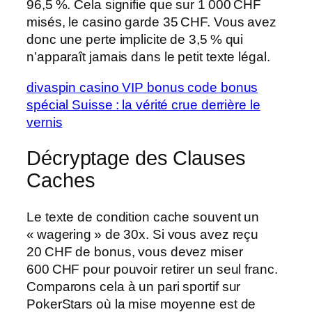
96,5 %. Cela signifie que sur 1 000 CHF
misés, le casino garde 35 CHF. Vous avez
donc une perte implicite de 3,5 % qui
n’apparaît jamais dans le petit texte légal.
divaspin casino VIP bonus code bonus
spécial Suisse : la vérité crue derrière le
vernis
Décryptage des Clauses
Caches
Le texte de condition cache souvent un
« wagering » de 30x. Si vous avez reçu
20 CHF de bonus, vous devez miser
600 CHF pour pouvoir retirer un seul franc.
Comparons cela à un pari sportif sur
PokerStars où la mise moyenne est de