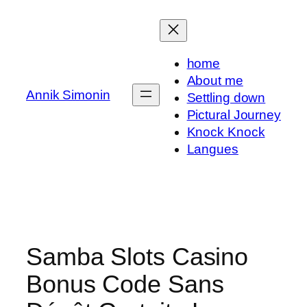
Aller
au
contenu
home
About me
Annik Simonin
Settling down
Pictural Journey
Knock Knock
Langues
Samba Slots Casino
Bonus Code Sans