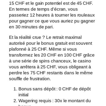
15 CHF et le gain potentiel est de 45 CHF.
En termes de temps d’écran, vous
passeriez 12 heures à tourner les rouleaux
pour gagner ce que vous auriez pu gagner
en 30 minutes de pari.
Et la réalité crue ? Le retrait maximal
autorisé pour le bonus gratuit est souvent
plafonné à 25 CHF. Même si vous
transformez les 20 CHF en 100 CHF grâce
à une série de spins chanceux, le casino
vous arrêtera à 25 CHF, vous obligeant à
perdre les 75 CHF restants dans le même
souffle de frustration.
Bonus sans dépôt : 0 CHF de dépôt
initial
Wagering requis : 30x le montant du