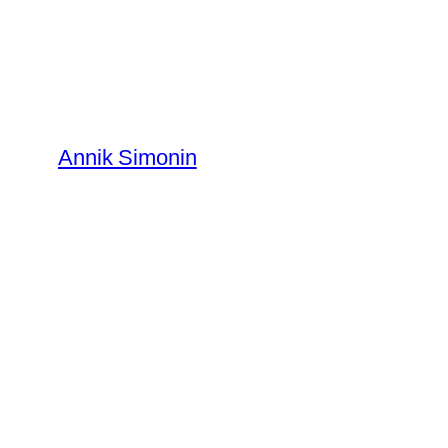
Aller
au
contenu
Annik Simonin