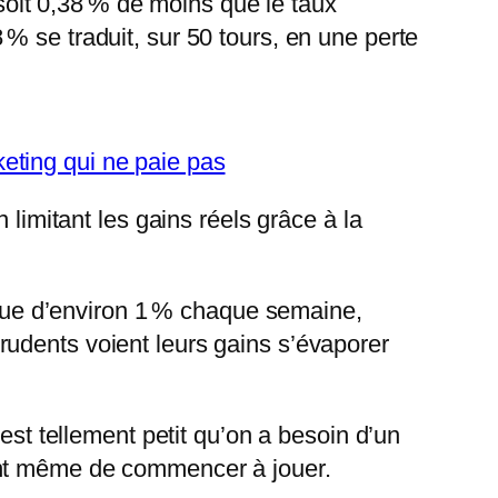
oit 0,38 % de moins que le taux
% se traduit, sur 50 tours, en une perte
eting qui ne paie pas
 limitant les gains réels grâce à la
minue d’environ 1 % chaque semaine,
udents voient leurs gains s’évaporer
est tellement petit qu’on a besoin d’un
ant même de commencer à jouer.