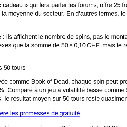
 cadeau » qui fera parler les forums, offre 25 f
la moyenne du secteur. En d’autres termes, le « 
: ils affichent le nombre de spins, pas le mont
es que la somme de 50 × 0,10 CHF, mais le rés
s 50 tours
élevée comme Book of Dead, chaque spin peut pr
5 %. Comparé à un jeu à volatilité basse comm
 le résultat moyen sur 50 tours reste quasime
rière les promesses de gratuité