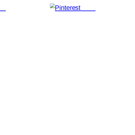
us
Save