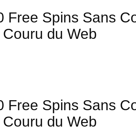
 Free Spins Sans Con
s Couru du Web
 Free Spins Sans Con
s Couru du Web