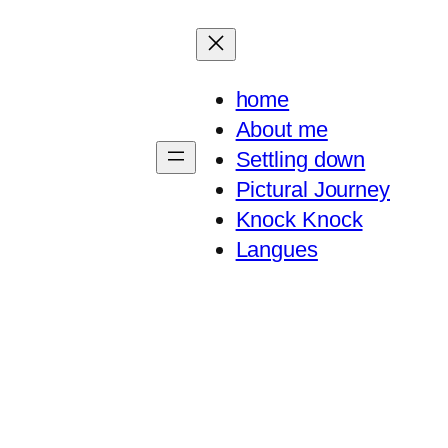
home
About me
Settling down
Pictural Journey
Knock Knock
Langues