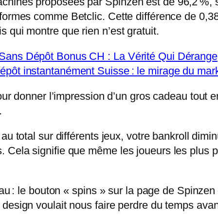
chines proposées par Spinzen est de 96,2 %, s
formes comme Betclic. Cette différence de 0,38 
 qui montre que rien n’est gratuit.
 Sans Dépôt Bonus CH : La Vérité Qui Dérange
pôt instantanément Suisse : le mirage du mark
our donner l’impression d’un gros cadeau tout en
.
au total sur différents jeux, votre bankroll di
Cela signifie que même les joueurs les plus pr
eau : le bouton « spins » sur la page de Spinzen 
 design voulait nous faire perdre du temps av