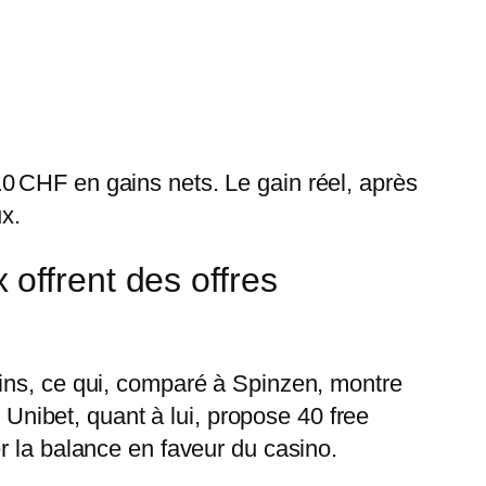
0 CHF en gains nets. Le gain réel, après
ux.
offrent des offres
ains, ce qui, comparé à Spinzen, montre
 Unibet, quant à lui, propose 40 free
r la balance en faveur du casino.