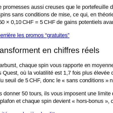
 promesses aussi creuses que le portefeuille d
pins sans conditions de mise, ce qui, en théori
 : 50 × 0,10 CHF = 5 CHF de gains potentiels av
errière les promos “gratuites”
ansforment en chiffres réels
tarburst, chaque spin vous rapporte en moyenne
uest, où la volatilité est 1,7 fois plus élevée 
u seuil de 5 CHF, donc le « sans conditions » n
donner 50 tours, ils vous imposent une limite 
lafon et chaque spin devient « hors‑bonus », ce