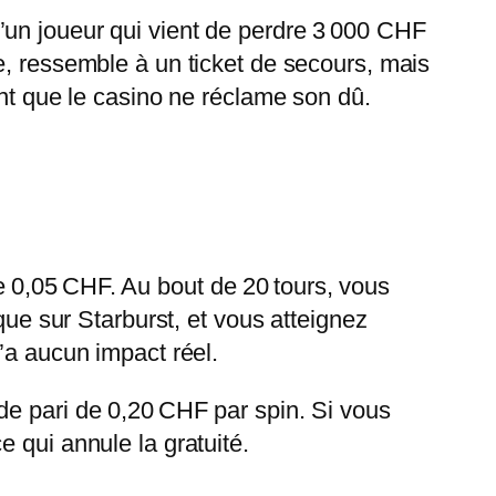
’un joueur qui vient de perdre 3 000 CHF
e, ressemble à un ticket de secours, mais
ant que le casino ne réclame son dû.
 0,05 CHF. Au bout de 20 tours, vous
que sur Starburst, et vous atteignez
’a aucun impact réel.
de pari de 0,20 CHF par spin. Si vous
 qui annule la gratuité.