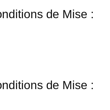
ditions de Mise :
ditions de Mise :