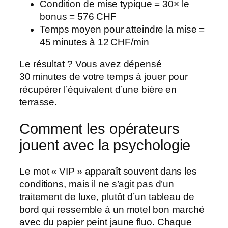
Condition de mise typique = 30× le
bonus = 576 CHF
Temps moyen pour atteindre la mise =
45 minutes à 12 CHF/min
Le résultat ? Vous avez dépensé
30 minutes de votre temps à jouer pour
récupérer l’équivalent d’une bière en
terrasse.
Comment les opérateurs
jouent avec la psychologie
Le mot « VIP » apparaît souvent dans les
conditions, mais il ne s’agit pas d’un
traitement de luxe, plutôt d’un tableau de
bord qui ressemble à un motel bon marché
avec du papier peint jaune fluo. Chaque