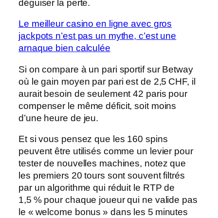
déguiser la perte.
Le meilleur casino en ligne avec gros
jackpots n’est pas un mythe, c’est une
arnaque bien calculée
Si on compare à un pari sportif sur Betway
où le gain moyen par pari est de 2,5 CHF, il
aurait besoin de seulement 42 paris pour
compenser le même déficit, soit moins
d’une heure de jeu.
Et si vous pensez que les 160 spins
peuvent être utilisés comme un levier pour
tester de nouvelles machines, notez que
les premiers 20 tours sont souvent filtrés
par un algorithme qui réduit le RTP de
1,5 % pour chaque joueur qui ne valide pas
le « welcome bonus » dans les 5 minutes