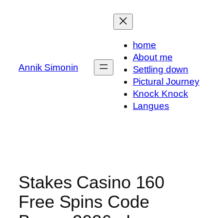
Aller
au
contenu
home
About me
Annik Simonin
Settling down
Pictural Journey
Knock Knock
Langues
Stakes Casino 160
Free Spins Code