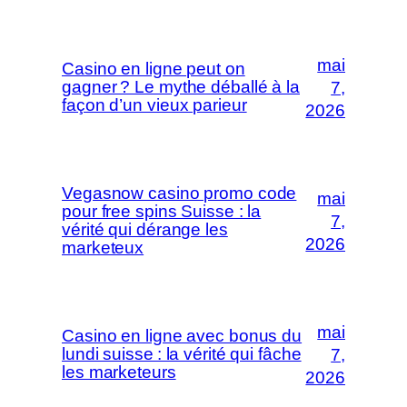
mai
Casino en ligne peut on
gagner ? Le mythe déballé à la
7,
façon d’un vieux parieur
2026
Vegasnow casino promo code
mai
pour free spins Suisse : la
7,
vérité qui dérange les
2026
marketeux
mai
Casino en ligne avec bonus du
lundi suisse : la vérité qui fâche
7,
les marketeurs
2026