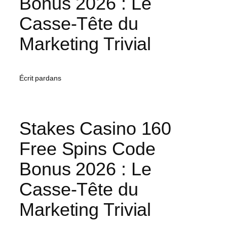
Bonus 2026 : Le
Casse‑Tête du
Marketing Trivial
Écrit par
dans
Stakes Casino 160
Free Spins Code
Bonus 2026 : Le
Casse‑Tête du
Marketing Trivial