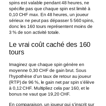
spins est valable pendant 48 heures, ne
spécifie pas que chaque spin est limité à
0,10 CHF max. En 48 heures, un joueur
sérieux ne peut pas dépasser 5 560 spins,
donc les 160 tours représentent moins de
3 % de son activité totale.
Le vrai coût caché des 160
tours
Imaginez que chaque spin génère en
moyenne 0,30 CHF de gain brut. Sous
l’hypothèse d’un taux de retour au joueur
(RTP) de 96 %, le gain net par spin s’élève
à 0,12 CHF. Multipliez cela par 160, et le
bonus ne vaut que 19,20 CHF.
En comparaison, un joueur qui s’inscrit sur