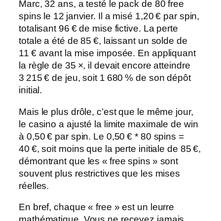
Marc, 32 ans, a testé le pack de 80 free
spins le 12 janvier. Il a misé 1,20 € par spin,
totalisant 96 € de mise fictive. La perte
totale a été de 85 €, laissant un solde de
11 € avant la mise imposée. En appliquant
la règle de 35 ×, il devait encore atteindre
3 215 € de jeu, soit 1 680 % de son dépôt
initial.
Mais le plus drôle, c’est que le même jour,
le casino a ajusté la limite maximale de win
à 0,50 € par spin. Le 0,50 € * 80 spins =
40 €, soit moins que la perte initiale de 85 €,
démontrant que les « free spins » sont
souvent plus restrictives que les mises
réelles.
En bref, chaque « free » est un leurre
mathématique. Vous ne recevez jamais