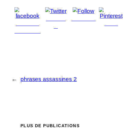
Post on
Follow us
Share on
Save
X
Facebook
←
phrases assassines 2
PLUS DE PUBLICATIONS