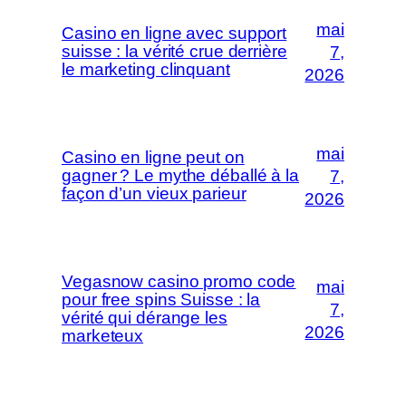
mai
Casino en ligne avec support
suisse : la vérité crue derrière
7,
le marketing clinquant
2026
mai
Casino en ligne peut on
gagner ? Le mythe déballé à la
7,
façon d’un vieux parieur
2026
Vegasnow casino promo code
mai
pour free spins Suisse : la
7,
vérité qui dérange les
2026
marketeux