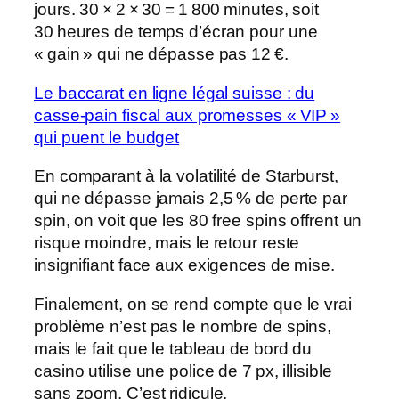
jours. 30 × 2 × 30 = 1 800 minutes, soit
30 heures de temps d’écran pour une
« gain » qui ne dépasse pas 12 €.
Le baccarat en ligne légal suisse : du
casse‑pain fiscal aux promesses « VIP »
qui puent le budget
En comparant à la volatilité de Starburst,
qui ne dépasse jamais 2,5 % de perte par
spin, on voit que les 80 free spins offrent un
risque moindre, mais le retour reste
insignifiant face aux exigences de mise.
Finalement, on se rend compte que le vrai
problème n’est pas le nombre de spins,
mais le fait que le tableau de bord du
casino utilise une police de 7 px, illisible
sans zoom. C’est ridicule.