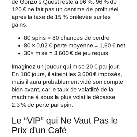
de Gonzo’s Quest reste à 96 %. 96 % de
120 € ne fait pas un centime de profit réel
après la taxe de 15 % prélevée sur les
gains.
80 spins = 80 chances de perdre
80 × 0,02 € perte moyenne = 1,60 € net
30× mise = 3 600 € de jeu requis
Imaginez un joueur qui mise 20 € par jour.
En 180 jours, il atteint les 3 600 € imposés,
mais il aura probablement vidé son compte
bien avant, car le taux de volatilité de la
machine à sous la plus volatile dépasse
2,3 % de perte par spin.
Le “VIP” qui Ne Vaut Pas le
Prix d’un Café