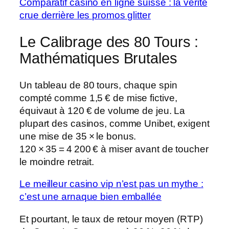
Comparatif casino en ligne suisse : la vérité
crue derrière les promos glitter
Le Calibrage des 80 Tours :
Mathématiques Brutales
Un tableau de 80 tours, chaque spin
compté comme 1,5 € de mise fictive,
équivaut à 120 € de volume de jeu. La
plupart des casinos, comme Unibet, exigent
une mise de 35 × le bonus.
120 × 35 = 4 200 € à miser avant de toucher
le moindre retrait.
Le meilleur casino vip n’est pas un mythe :
c’est une arnaque bien emballée
Et pourtant, le taux de retour moyen (RTP)