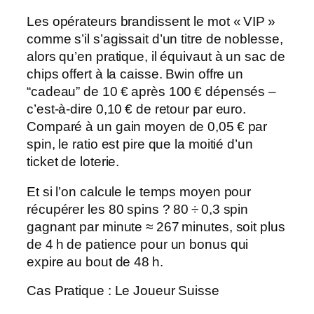
Les opérateurs brandissent le mot « VIP »
comme s’il s’agissait d’un titre de noblesse,
alors qu’en pratique, il équivaut à un sac de
chips offert à la caisse. Bwin offre un
“cadeau” de 10 € après 100 € dépensés –
c’est-à-dire 0,10 € de retour par euro.
Comparé à un gain moyen de 0,05 € par
spin, le ratio est pire que la moitié d’un
ticket de loterie.
Et si l’on calcule le temps moyen pour
récupérer les 80 spins ? 80 ÷ 0,3 spin
gagnant par minute ≈ 267 minutes, soit plus
de 4 h de patience pour un bonus qui
expire au bout de 48 h.
Cas Pratique : Le Joueur Suisse