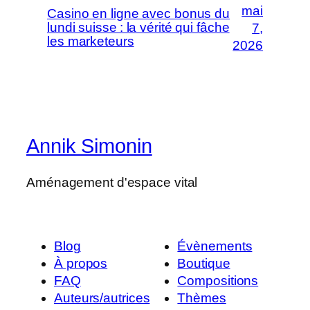
mai
Casino en ligne avec bonus du
lundi suisse : la vérité qui fâche
7,
les marketeurs
2026
Annik Simonin
Aménagement d'espace vital
Blog
Évènements
À propos
Boutique
FAQ
Compositions
Auteurs/autrices
Thèmes