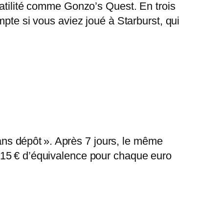
latilité comme Gonzo’s Quest. En trois
pte si vous aviez joué à Starburst, qui
sans dépôt ». Après 7 jours, le même
,15 € d’équivalence pour chaque euro