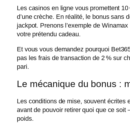
Les casinos en ligne vous promettent 10 €
d’une crèche. En réalité, le bonus sans 
jackpot. Prenons l’exemple de Winamax où
votre prétendu cadeau.
Et vous vous demandez pourquoi Bet365 
pas les frais de transaction de 2 % sur c
pari.
Le mécanique du bonus : m
Les conditions de mise, souvent écrites 
avant de pouvoir retirer quoi que ce soit
poids.