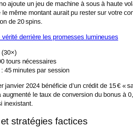
sino ajoute un jeu de machine à sous à haute vo
e le même montant aurait pu rester sur votre com
on de 20 spins.
 vérité derrière les promesses lumineuses
 (30×)
00 tours nécessaires
 45 minutes par session
1er janvier 2024 bénéficie d’un crédit de 15 € « 
 a augmenté le taux de conversion du bonus à 0
i inexistant.
 stratégies factices