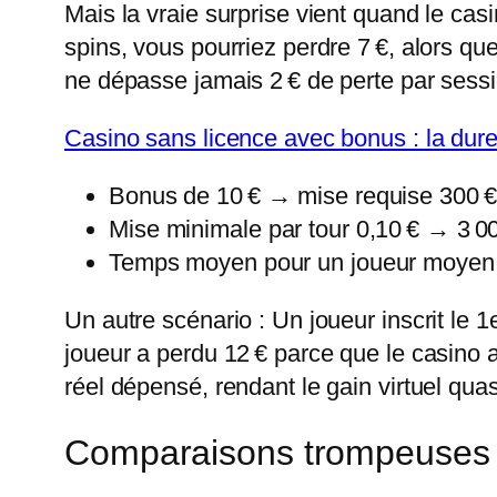
Mais la vraie surprise vient quand le ca
spins, vous pourriez perdre 7 €, alors qu
ne dépasse jamais 2 € de perte par sessi
Casino sans licence avec bonus : la dure
Bonus de 10 € → mise requise 300 €
Mise minimale par tour 0,10 € → 3 0
Temps moyen pour un joueur moyen :
Un autre scénario : Un joueur inscrit le 
joueur a perdu 12 € parce que le casino
réel dépensé, rendant le gain virtuel quas
Comparaisons trompeuses et