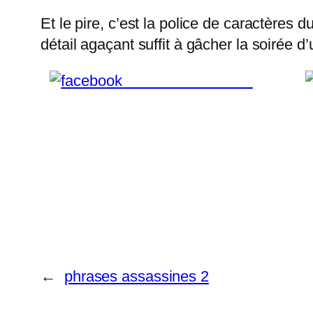
Et le pire, c’est la police de caractères 
détail agaçant suffit à gâcher la soirée 
Share on Facebook
←
phrases assassines 2