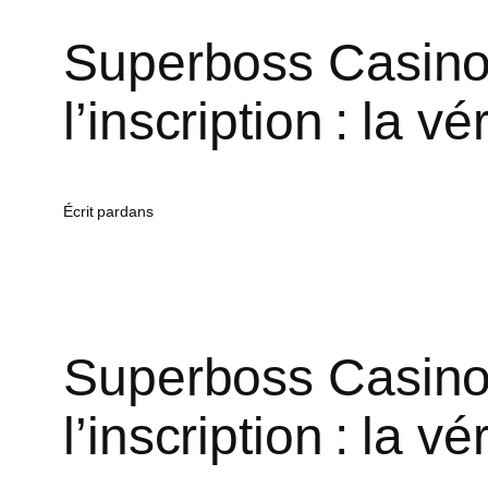
Superboss Casino
l’inscription : la v
Écrit par
dans
Superboss Casino
l’inscription : la v