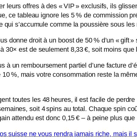
leurs offres à des « VIP » exclusifs, ils gliss
que, ce tableau ignore les 5 % de commission pr
ble qui s’accumule comme la poussière sous le
us donne droit à un boost de 50 % d’un « gift »
à 30× est de seulement 8,33 €, soit moins que la
s à un remboursement partiel d’une facture d’é
10 %, mais votre consommation reste la même, 
t toutes les 48 heures, il est facile de perdre 
maines, soit 4 spins au total. Chaque spin coût
gain attendu est donc 0,15 € – à peine plus que 
tos suisse ne vous rendra jamais riche, mais il 