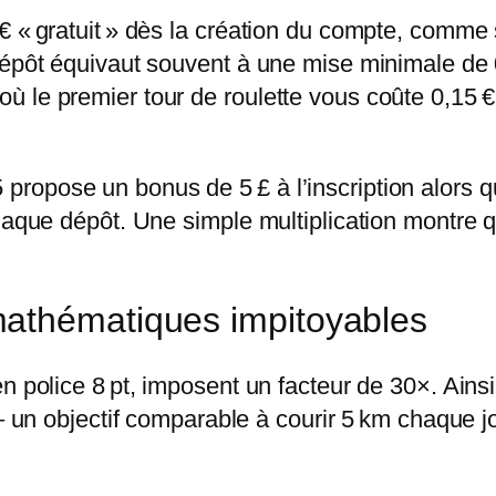
 « gratuit » dès la création du compte, comme s’
dépôt équivaut souvent à une mise minimale de 
 le premier tour de roulette vous coûte 0,15 € 
propose un bonus de 5 £ à l’inscription alor
haque dépôt. Une simple multiplication montre qu
athématiques impitoyables
en police 8 pt, imposent un facteur de 30×. Ains
 – un objectif comparable à courir 5 km chaque 