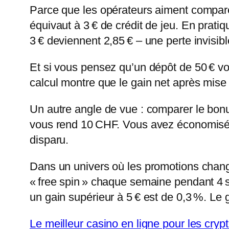
Parce que les opérateurs aiment comparer 
équivaut à 3 € de crédit de jeu. En prati
3 € deviennent 2,85 € – une perte invisi
Et si vous pensez qu’un dépôt de 50 € vo
calcul montre que le gain net après mise 
Un autre angle de vue : comparer le bonu
vous rend 10 CHF. Vous avez économisé 
disparu.
Dans un univers où les promotions changen
« free spin » chaque semaine pendant 4 se
un gain supérieur à 5 € est de 0,3 %. Le 
Le meilleur casino en ligne pour les cryp