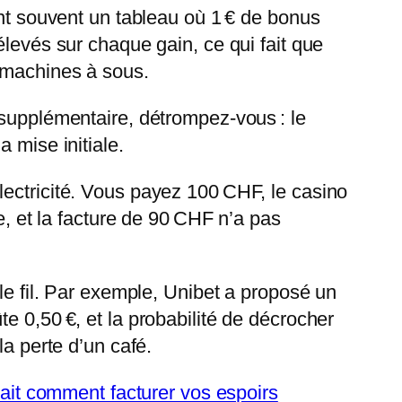
ent souvent un tableau où 1 € de bonus
élevés sur chaque gain, ce qui fait que
s machines à sous.
 supplémentaire, détrompez‑vous : le
 mise initiale.
lectricité. Vous payez 100 CHF, le casino
et la facture de 90 CHF n’a pas
le fil. Par exemple, Unibet a proposé un
e 0,50 €, et la probabilité de décrocher
la perte d’un café.
sait comment facturer vos espoirs