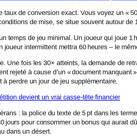
e taux de conversion exact. Vous voyez un « 50
 conditions de mise, se situe souvent autour de 
 un temps de jeu minimal. Un joueur qui joue 1
un joueur intermittent mettra 60 heures – le mê
ce. Une fois les 30× atteints, la demande de ret
ment rejeté à cause d’un « document manquant ».
et à perdre un jour de jeu supplémentaire.
tition devient un vrai casse‑tête financier
étérans : la police du texte de 5 pt dans les term
30 jours pour consommer un bonus qui aurait dû
u dans un désert.