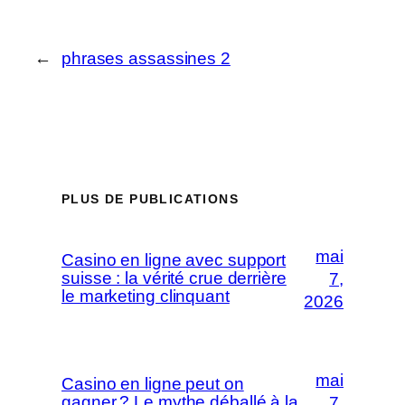
←
phrases assassines 2
PLUS DE PUBLICATIONS
mai
Casino en ligne avec support
suisse : la vérité crue derrière
7,
le marketing clinquant
2026
mai
Casino en ligne peut on
gagner ? Le mythe déballé à la
7,