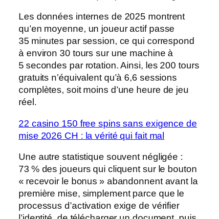
Les données internes de 2025 montrent
qu’en moyenne, un joueur actif passe
35 minutes par session, ce qui correspond
à environ 30 tours sur une machine à
5 secondes par rotation. Ainsi, les 200 tours
gratuits n’équivalent qu’à 6,6 sessions
complètes, soit moins d’une heure de jeu
réel.
22 casino 150 free spins sans exigence de
mise 2026 CH : la vérité qui fait mal
Une autre statistique souvent négligée :
73 % des joueurs qui cliquent sur le bouton
« recevoir le bonus » abandonnent avant la
première mise, simplement parce que le
processus d’activation exige de vérifier
l’identité, de télécharger un document, puis