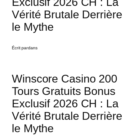
Exclusif 2026 CH : La
Vérité Brutale Derrière
le Mythe
Écrit par
dans
Winscore Casino 200
Tours Gratuits Bonus
Exclusif 2026 CH : La
Vérité Brutale Derrière
le Mythe