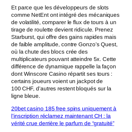
Et parce que les développeurs de slots
comme NetEnt ont intégré des mécaniques
de volatilité, comparer le flux de tours à un
tirage de roulette devient ridicule. Prenez
Starburst, qui offre des gains rapides mais
de faible amplitude, contre Gonzo’s Quest,
où la chute des blocs crée des
multiplicateurs pouvant atteindre 5x. Cette
différence de dynamique rappelle la façon
dont Winscore Casino répartit ses tours :
certains joueurs voient un jackpot de
100 CHF, d’autres restent bloqués sur la
ligne bleue.
20bet casino 185 free spins uniquement à
l’inscription réclamez maintenant CH : la
vérité crue derrière le parfum de “gratuité”