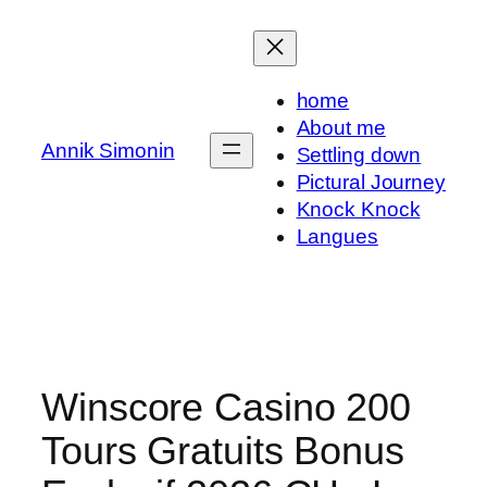
Aller
au
contenu
home
About me
Annik Simonin
Settling down
Pictural Journey
Knock Knock
Langues
Winscore Casino 200
Tours Gratuits Bonus